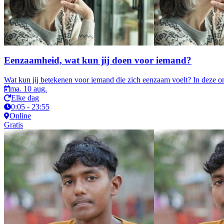
Eenzaamheid, wat kun jij doen voor iemand?
Wat kun jij betekenen voor iemand die zich eenzaam voelt? In deze on
ma. 10 aug.
Elke dag
0:05 - 23:55
Online
Gratis