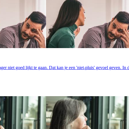
er niet goed lijkt te gaan. Dat kan je een 'niet-pluis' gevoel geven. In de