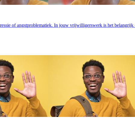
ssie of angstproblematiek. In jouw vrijwilligerswerk is het belangrijk 