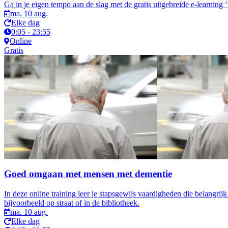
Ga in je eigen tempo aan de slag met de gratis uitgebreide e-learning 
ma. 10 aug.
Elke dag
0:05 - 23:55
Online
Gratis
Goed omgaan met mensen met dementie
In deze online training leer je stapsgewijs vaardigheden die belangr
bijvoorbeeld op straat of in de bibliotheek.
ma. 10 aug.
Elke dag