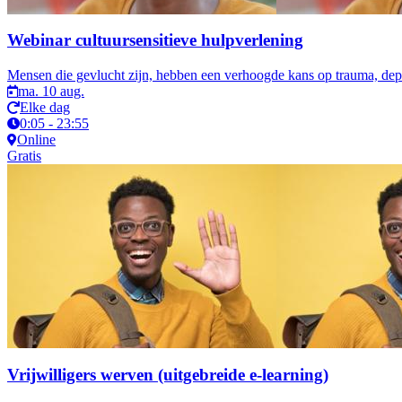
Webinar cultuursensitieve hulpverlening
Mensen die gevlucht zijn, hebben een verhoogde kans op trauma, depre
ma. 10 aug.
Elke dag
0:05 - 23:55
Online
Gratis
Vrijwilligers werven (uitgebreide e-learning)