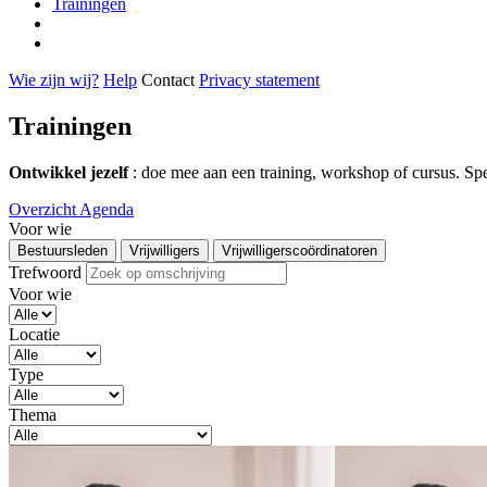
Trainingen
Wie zijn wij?
Help
Contact
Privacy statement
Trainingen
Ontwikkel jezelf
: doe mee aan een training, workshop of cursus. Sp
Overzicht
Agenda
Voor wie
Bestuursleden
Vrijwilligers
Vrijwilligerscoördinatoren
Trefwoord
Voor wie
Locatie
Type
Thema
Activiteiten