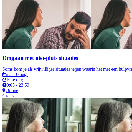
Omgaan met niet-pluis situaties
Soms kom je als vrijwilliger situaties tegen waarin het met een hulpvrag
ma. 10 aug.
Elke dag
0:05 - 23:59
Online
Gratis