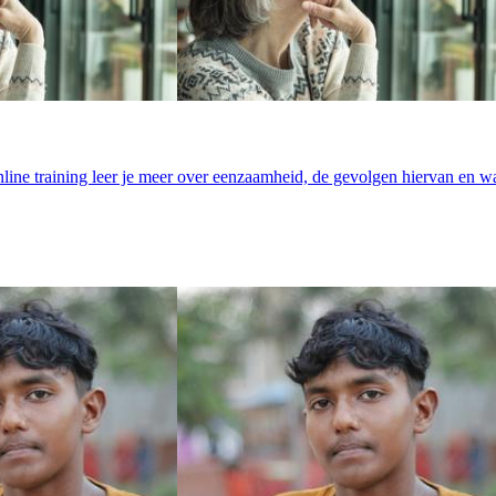
line training leer je meer over eenzaamheid, de gevolgen hiervan en w